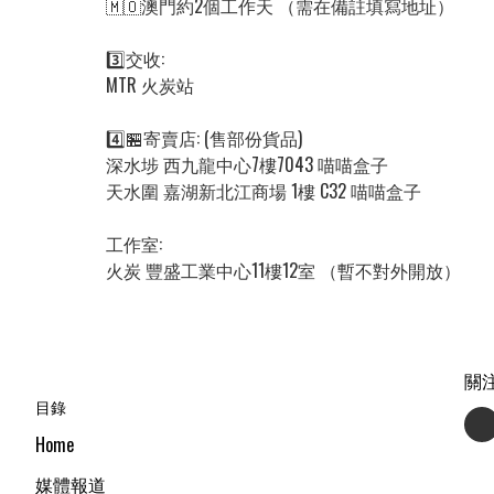
🇲🇴澳門約2個工作天 （需在備註填寫地址）

3️⃣交收:

MTR 火炭站

4️⃣🏪寄賣店: (售部份貨品)

深水埗 西九龍中心7樓7043 喵喵盒子

天水圍 嘉湖新北江商場 1樓 C32 喵喵盒子

工作室:

關
目錄
Home
媒體報道