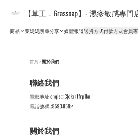
【草工．Grassoap】- 濕疹敏感專門
商品
葉媽媽護膚分享
媒體報道
送貨方式
付款方式
會員專
首頁
/
關於我們
聯絡我們
電郵地址:
ehqls;;;;C|dkrr1frp1kn
電話號碼:
.;8593:859;<
關於我們