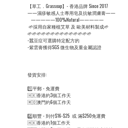
【草工．Grassoap】- 香港品牌 Since 2017

——濕疹敏感人士專用皂及抗敏潤膚膏——

   —————100%Natural—————

 🌱採用自家種植艾草 及 歐美材料製成🌱

🌱🌱🌱🌱🌱🌱🌱🌱🌱🌱🌱🌱🌱🌱

-蠶豆症可選購特定配方的

-紫雲膏獲得SGS 微生物及重金屬認證

發貨安排:

1️⃣平郵 - 免運費

🇭🇰香港約3個工作天

🇲🇴澳門約6個工作天

2️⃣順豐 - 到付$16-$25  或 滿$250免運費

🇭🇰香港約1個工作天
