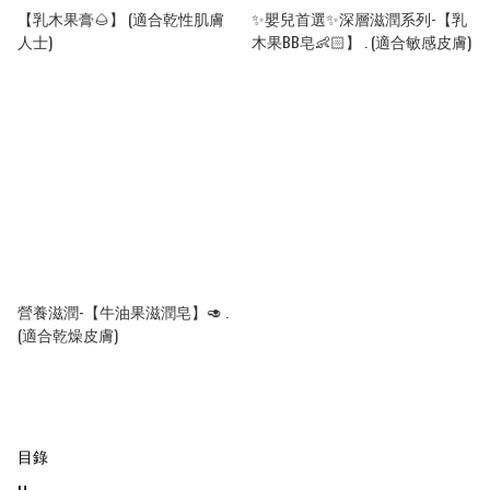
【乳木果膏🌰】 (適合乾性肌膚
✨嬰兒首選✨深層滋潤系列-【乳
人士)
木果BB皂👶🏻】 . (適合敏感皮膚)
營養滋潤-【牛油果滋潤皂】🥑 .
(適合乾燥皮膚)
目錄